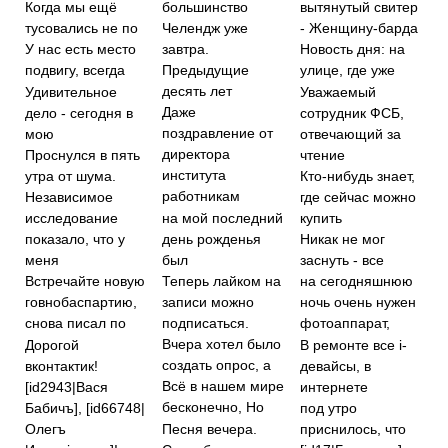
большинство
Когда мы ещё
вытянутый свитер
тусовались не по
Челендж уже
- Женщину-барда
завтра.
У нас есть место
Новость дня: на
Предыдущие
подвигу, всегда
улице, где уже
десять лет
Удивительное
Уважаемый
Даже
дело - сегодня в
сотрудник ФСБ,
поздравление от
мою
отвечающий за
директора
чтение
Проснулся в пять
института
утра от шума.
Кто-нибудь знает,
работникам
где сейчас можно
Независимое
на мой последний
купить
исследование
день рожденья
показало, что у
Никак не мог
был
меня
заснуть - все
Теперь лайком на
Встречайте новую
на сегодняшнюю
записи можно
говнобаспартию,
ночь очень нужен
подписаться.
снова писал по
фотоаппарат,
Вчера хотел было
Дорогой
В ремонте все i-
создать опрос, а
вконтактик!
девайсы, в
Всё в нашем мире
[id2943|Вася
интернете
бесконечно, Но
Бабичъ], [id66748|
под утро
Олегъ
Песня вечера.
приснилось, что