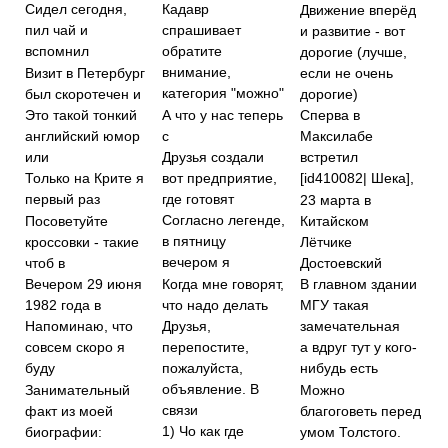
Сидел сегодня,
Кадавр
Движение вперёд
пил чай и
спрашивает
и развитие - вот
вспомнил
обратите
дорогие (лучше,
внимание,
Визит в Петербург
если не очень
категория "можно"
был скоротечен и
дорогие)
А что у нас теперь
Это такой тонкий
Сперва в
с
английский юмор
Максилабе
или
Друзья создали
встретил
вот предприятие,
Только на Крите я
[id410082| Шека],
где готовят
первый раз
23 марта в
Согласно легенде,
Посоветуйте
Китайском
в пятницу
кроссовки - такие
Лётчике
вечером я
чтоб в
Достоевский
Когда мне говорят,
Вечером 29 июня
В главном здании
что надо делать
1982 года в
МГУ такая
Друзья,
замечательная
Напоминаю, что
перепостите,
совсем скоро я
а вдруг тут у кого-
пожалуйста,
буду
нибудь есть
объявление. В
Занимательный
Можно
связи
факт из моей
благоговеть перед
1) Чо как где
биографии:
умом Толстого.