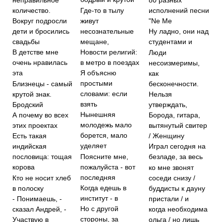
80 разных
Где-то в тылу
количество.
исполнений песни
живут
Вокруг подросли
"Ne Me
несознательные
дети и бросились
Ну ладно, они над
мещане,
свадьбы
студентами и
Новости религий:
В детстве мне
Люди
в метро в поездах
очень нравилась
несоизмеримы,
Я объясню
эта
как
простыми
Близнецы - самый
бесконечности.
словами: если
крутой знак.
Нельзя
взять
Бродский
утверждать,
Нынешняя
А почему во всех
Борода, гитара,
молодежь мало
этих проектах
вытянутый свитер
борется, мало
/ Женщину
Есть такая
уделяет
индийская
Играл сегодня на
Поясните мне,
пословица: тощая
безладе, за весь
пожалуйста - вот
корова
ко мне звонят
последняя
Кто не носит хлеб
соседи снизу /
Когда едешь в
в полоску
буддисты к дауну
институт - в
- Понимаешь, -
пристали / и
Но с другой
сказал Андрей, -
когда необходима
стороны, за
Участвую в
ольга / но лишь