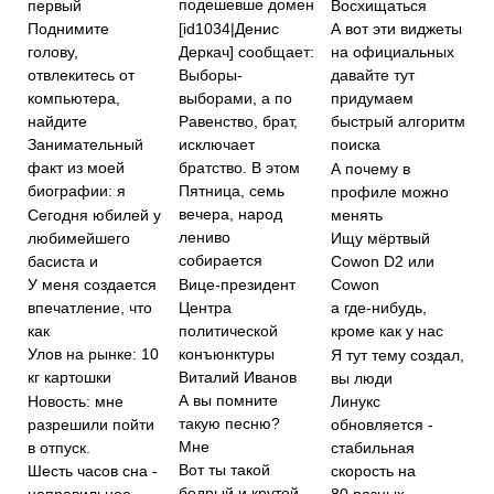
подешевше домен
первый
Восхищаться
[id1034|Денис
Поднимите
А вот эти виджеты
Деркач] сообщает:
голову,
на официальных
Выборы-
отвлекитесь от
давайте тут
выборами, а по
компьютера,
придумаем
найдите
Равенство, брат,
быстрый алгоритм
исключает
Занимательный
поиска
братство. В этом
факт из моей
А почему в
биографии: я
Пятница, семь
профиле можно
вечера, народ
Сегодня юбилей у
менять
лениво
любимейшего
Ищу мёртвый
собирается
басиста и
Cowon D2 или
Вице-президент
У меня создается
Cowon
Центра
впечатление, что
а где-нибудь,
политической
как
кроме как у нас
конъюнктуры
Улов на рынке: 10
Я тут тему создал,
Виталий Иванов
кг картошки
вы люди
А вы помните
Новость: мне
Линукс
такую песню?
разрешили пойти
обновляется -
Мне
в отпуск.
стабильная
Вот ты такой
Шесть часов сна -
скорость на
бодрый и крутой
неправильное