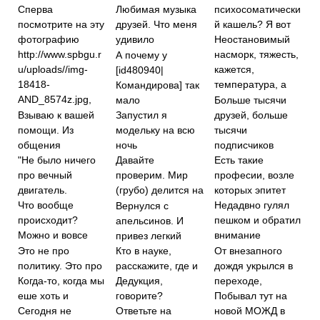
психосоматически
Сперва
Любимая музыка
й кашель? Я вот
посмотрите на эту
друзей. Что меня
фотографию
удивило
Неостановимый
http://www.spbgu.r
насморк, тяжесть,
А почему у
u/uploads//img-
кажется,
[id480940|
18418-
температура, а
Командирова] так
AND_8574z.jpg,
мало
Больше тысячи
Взываю к вашей
друзей, больше
Запустил я
помощи. Из
тысячи
модельку на всю
общения
подписчиков
ночь
"Не было ничего
Есть такие
Давайте
про вечный
професии, возле
проверим. Мир
двигатель.
которых эпитет
(грубо) делится на
Что вообще
Недадвно гулял
Вернулся с
происходит?
пешком и обратил
апельсинов. И
Можно и вовсе
внимание
привез легкий
Это не про
От внезапного
Кто в науке,
политику. Это про
дождя укрылся в
расскажите, где и
переходе,
Когда-то, когда мы
Дедукция,
еше хоть и
Побывал тут на
говорите?
новой МОЖД в
Сегодня не
Ответьте на