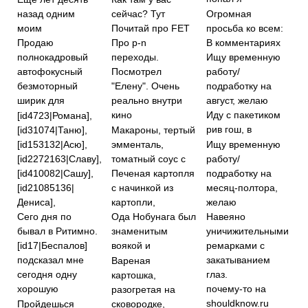
сейчас? Тут
Огромная
назад одним
просьба ко всем:
моим
Почитай про FET
В комментариях
Про p-n
Продаю
переходы.
Ищу временную
полнокадровый
работу/
автофокусный
Посмотрел
подработку на
безмоторный
"Елену". Очень
август, желаю
ширик для
реально внутри
кино
Иду с пакетиком
[id4723|Романа],
рив гош, в
[id31074|Таню],
Макароны, тертый
[id153132|Асю],
эмменталь,
Ищу временную
[id2272163|Славу],
томатный соус с
работу/
[id410082|Сашу],
подработку на
Печеная картопля
[id21085136|
месяц-полтора,
с начинкой из
Дениса],
желаю
картопли,
Сего дня по
Навеяно
Ода Нобунага был
бывал в Ритимно.
уничижительными
знаменитым
ремарками с
[id17|Беспалов]
воякой и
закатыванием
подсказал мне
Вареная
глаз.
сегодня одну
картошка,
хорошую
почему-то на
разогретая на
shouldknow.ru
Пройдешься
сковородке,