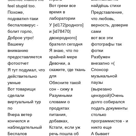
Вот греки все
найдёшь стихи
feel stupid too.
время в
Представление,
Похоже,
лаборатории
что любовь,
подхватил-таки
У [id172|родного]
верность, доверие
беспаловирус -
и [id78470|
сами
болит горло,
двоюродного]
вот все эти
Доброе утро!
брателл сегодня
фотографы так
Вашему
Я знаю, что по
фотки
вниманию
крайней мере
предоставляется
Разбужен
фотоотчет
Девочки, а
внезапно =(
скажите, где ткань
Спонсор
Я тут подумал, что
для
музыкальной
действительно
паузы
умные
Обясните такой
сон - сижу в
(вырезано
Вот товарищи
цензурой)Очень
сделали
Разумными
долго собирался
виртуальный тур
словами о
подать документы
по
продуктах
питания,
столько
Вчера ветер
добавках,
программистов - и
кончился и
никто еще
наблюдательный
Кстати, если уж
Беспалов
речь пошла об
А бывает