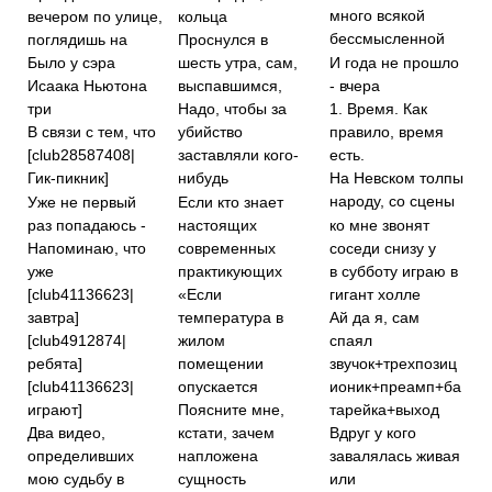
много всякой
вечером по улице,
кольца
бессмысленной
поглядишь на
Проснулся в
И года не прошло
Было у сэра
шесть утра, сам,
- вчера
Исаака Ньютона
выспавшимся,
три
1. Время. Как
Надо, чтобы за
правило, время
В связи с тем, что
убийство
есть.
[club28587408|
заставляли кого-
Гик-пикник]
нибудь
На Невском толпы
народу, со сцены
Уже не первый
Если кто знает
раз попадаюсь -
настоящих
ко мне звонят
современных
соседи снизу у
Напоминаю, что
практикующих
уже
в субботу играю в
[club41136623|
«Если
гигант холле
завтра]
температура в
Ай да я, сам
[club4912874|
жилом
спаял
ребята]
помещении
звучок+трехпозиц
[club41136623|
опускается
ионик+преамп+ба
играют]
Поясните мне,
тарейка+выход
Два видео,
кстати, зачем
Вдруг у кого
определивших
напложена
завалялась живая
мою судьбу в
сущность
или