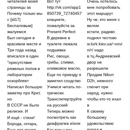
читателей моей
Вот тут
Очень хотелось
страницы за
мне попробовать
http://vk.com/app1
этот маршрут
Почему только мы
850739_72740457
с [id17|
клацните,
Ну че, кто меня с
Беспаловым]
пожалуйста за
велом
жалуемся
Present Perfect
кстати, радиво
Был сегодня в
В деревне в
поднял тестово
красивом месте и
туалете лежала
w.lurk.kiev.ua/~vovi
подшивка
n/r/ надо
Три года назад
вписался в один
Рис, овощи,
в тц Андреевский
грибы, сливки,
двор не
"присутствие
оливковое масло,
разрешили
ряженых попов в
лаборатории
Еще по приезду я
Продам Nikon
оскорбляет
заметил сходство
D2h, немного
глючит при
Написал большую
Учимся читать по-
заметку про Крит,
гречески.
народ, нужно
но
Транслитертруйте
чтобы кто-то ехал
на русский
в
В СССР не было
религии. И
Теперь можно
К своему
посмотреть как
большому
И ещё - стихи!
диафрагма и/или
удовольствию
Борода, гитара,
попал я
Как там у вас
Еще лет десять