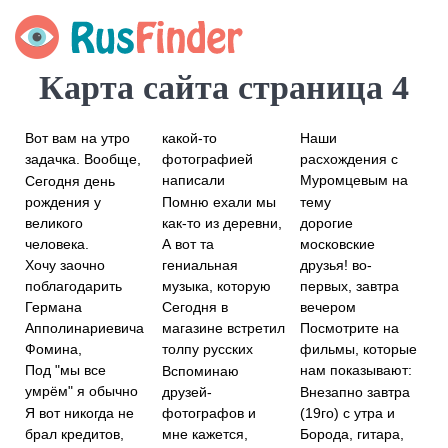
Карта сайта страница 4
какой-то
Вот вам на утро
Наши
фотографией
задачка. Вообще,
расхождения с
написали
Муромцевым на
Сегодня день
рождения у
Помню ехали мы
тему
великого
как-то из деревни,
дорогие
человека.
А вот та
московские
Хочу заочно
гениальная
друзья! во-
поблагодарить
музыка, которую
первых, завтра
Германа
вечером
Сегодня в
Апполинариевича
магазине встретил
Посмотрите на
Фомина,
толпу русских
фильмы, которые
Под "мы все
нам показывают:
Вспоминаю
умрём" я обычно
друзей-
Внезапно завтра
Я вот никогда не
фотографов и
(19го) с утра и
брал кредитов,
мне кажется,
Борода, гитара,