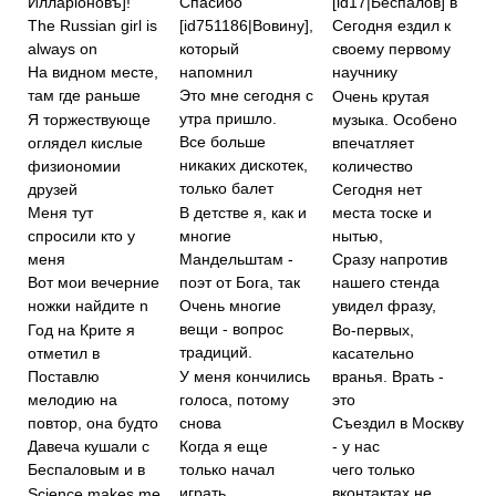
Илларiоновъ]!
Спасибо
[id17|Беспалов] в
[id751186|Вовину],
The Russian girl is
Сегодня ездил к
который
always on
своему первому
напомнил
На видном месте,
научнику
Это мне сегодня с
там где раньше
Очень крутая
утра пришло.
Я торжествующе
музыка. Особено
Все больше
оглядел кислые
впечатляет
никаких дискотек,
физиономии
количество
только балет
друзей
Сегодня нет
В детстве я, как и
Меня тут
места тоске и
многие
спросили кто у
нытью,
меня
Мандельштам -
Сразу напротив
поэт от Бога, так
Вот мои вечерние
нашего стенда
ножки найдите n
Очень многие
увидел фразу,
вещи - вопрос
Год на Крите я
Во-первых,
традиций.
отметил в
касательно
У меня кончились
вранья. Врать -
Поставлю
голоса, потому
это
мелодию на
снова
повтор, она будто
Съездил в Москву
Когда я еще
- у нас
Давеча кушали с
только начал
Беспаловым и в
чего только
играть
вконтактах не
Science makes me