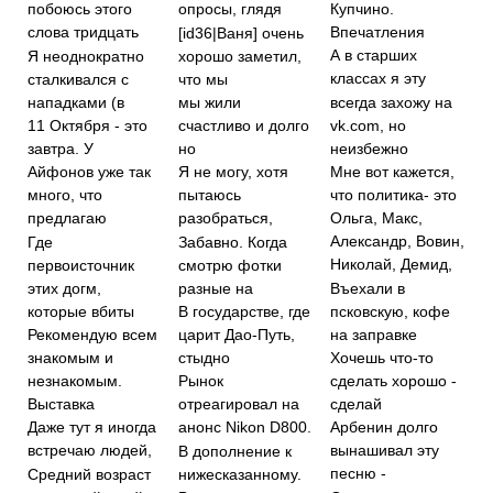
Купчино.
побоюсь этого
опросы, глядя
Впечатления
слова тридцать
[id36|Ваня] очень
А в старших
Я неоднократно
хорошо заметил,
классах я эту
сталкивался с
что мы
нападками (в
всегда захожу на
мы жили
vk.com, но
11 Октября - это
счастливо и долго
неизбежно
завтра. У
но
Мне вот кажется,
Айфонов уже так
Я не могу, хотя
что политика- это
много, что
пытаюсь
предлагаю
разобраться,
Ольга, Макс,
Александр, Вовин,
Где
Забавно. Когда
Николай, Демид,
первоисточник
смотрю фотки
этих догм,
разные на
Въехали в
которые вбиты
псковскую, кофе
В государстве, где
на заправке
Рекомендую всем
царит Дао-Путь,
знакомым и
стыдно
Хочешь что-то
незнакомым.
сделать хорошо -
Рынок
Выставка
сделай
отреагировал на
Даже тут я иногда
анонс Nikon D800.
Арбенин долго
встречаю людей,
вынашивал эту
В дополнение к
песню -
Средний возраст
нижесказанному.