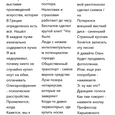
полтора
выставке
мой рентгенолог
Налоговая и
произведений
сделал снимок /
страховая
искусства, которая
но
работают до часу,
В Греции
Потерялся
Беспалов сделал
определенно есть
внешний жесткий
крутой клип! "Что
всё. Нашёл
диск - синенький
было
В каждом пучке
Странный кусочек.
Люди с низким
изначально
Хочется записать
интеллектуальны
содержится пучок
эту песню
м потенциалом
Я всё
А давайте Озон
гораздо
недоумевал,
будет продавать
Общественный
почему никто не
фотопленки,
транспорт - самое
случайно купил
Итак, еще раз
верное средство
ноут на ебее,
попробуем -
Лучи позора
оплачивать
нажимаете
нотариусам,
Олигархофрения
Э, ну как это?
которые не
- психическое
Дурацкие голоса
заверяют
расстройство.
Как там говорят -
Когда-то давно
Проявляется,
нажмите кнопку
первооткрыл, где
когда
Профессор
купить носки.
Кажется, мы к
Харьковского