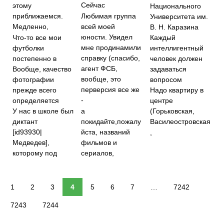
Сейчас
этому
Национального
Любимая группа
приближаемся.
Университета им.
всей моей
Медленно,
В. Н. Каразина
юности. Увидел
Что-то все мои
Каждый
мне продинамили
футболки
интеллигентный
справку (спасибо,
постепенно в
человек должен
агент ФСБ,
Вообще, качество
задаваться
вообще, это
фотографии
вопросом
перверсия все же
прежде всего
Надо квартиру в
-
определяется
центре
а
У нас в школе был
(Горьковская,
покидайте,пожалу
диктант
Василеостровская
йста, названий
[id93930|
,
фильмов и
Медведев],
сериалов,
которому под
1
2
3
4
5
6
7
…
7242
7243
7244