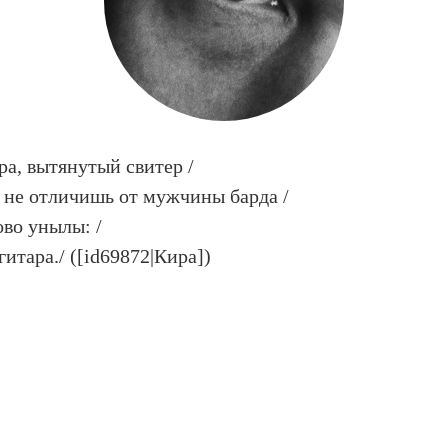
ра, вытянутый свитер /
не отличишь от мужчины барда /
ово унылы: /
гитара./ ([id69872|Кира])