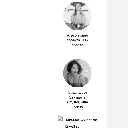
А это видео
проекта "Так
просто
Саша Шьет
Свитшоты
Друзья, мне
нужна
Китайцы