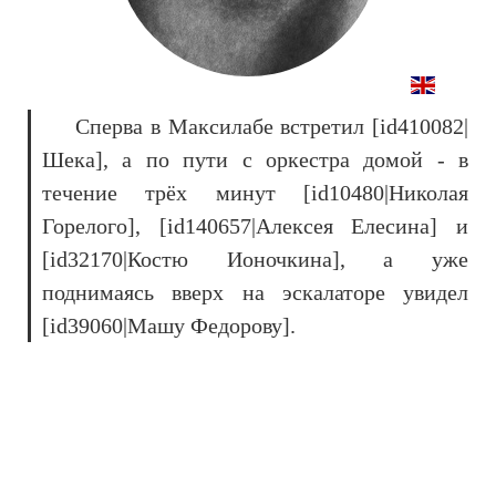
Сперва в Максилабе встретил [id410082|
Шека], а по пути с оркестра домой - в
течение трёх минут [id10480|Николая
Горелого], [id140657|Алексея Елесина] и
[id32170|Костю Ионочкина], а уже
поднимаясь вверх на эскалаторе увидел
[id39060|Машу Федорову].