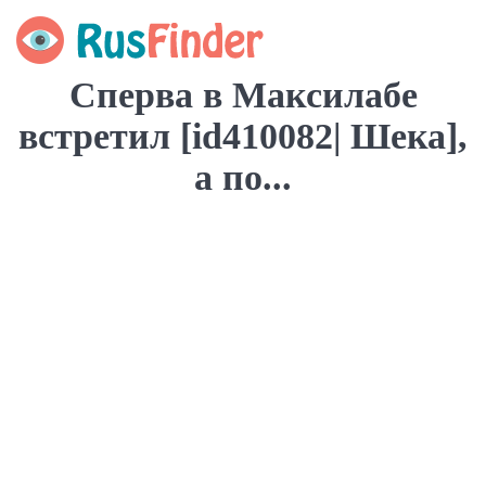
Сперва в Максилабе
встретил [id410082| Шека],
а по...