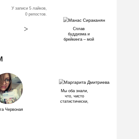
У записи 5 лайков,
0 репостов.
>
Сплав
буддизма и
брейкинга – мой
м
Мы оба знали,
что, чисто
статистически,
га Червоная