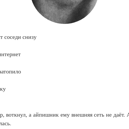
ят соседи снизу
интернет
затопило
яку
р, воткнул, а айпишник ему внешняя сеть не даёт. 
лась.