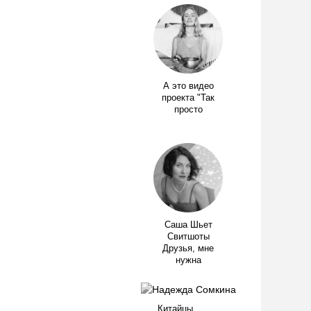
А это видео
проекта "Так
просто
Саша Шьет
Свитшоты
Друзья, мне
нужна
Китайцы