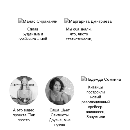
Сплав
Мы оба знали,
буддизма и
что, чисто
брейкинга – мой
статистически,
Китайцы
построили
новый
революционный
крейсер-
А это видео
Саша Шьет
авианосец.
проекта "Так
Свитшоты
Запустили
просто
Друзья, мне
нужна