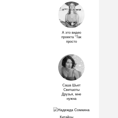
А это видео
проекта "Так
просто
Саша Шьет
Свитшоты
Друзья, мне
нужна
Китайцы