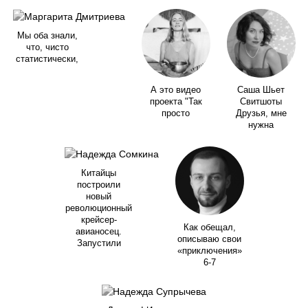
Мы оба знали,
что, чисто
статистически,
А это видео
Саша Шьет
проекта "Так
Свитшоты
просто
Друзья, мне
нужна
Китайцы
построили
новый
революционный
крейсер-
Как обещал,
авианосец.
описываю свои
Запустили
«приключения»
6-7