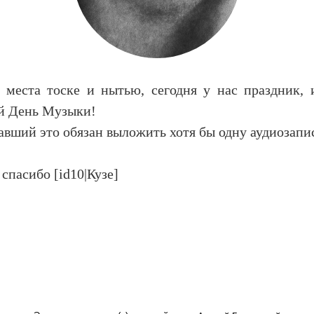
т места тоске и нытью, сегодня у нас праздник,
 День Музыки!
вший это обязан выложить хотя бы одну аудиозапи
спасибо [id10|Кузе]