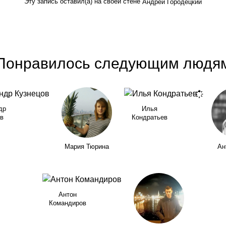
Эту запись оставил(а) на своей стене
Андрей Городецкий
Понравилось следующим людя
др
Илья
в
Кондратьев
Мария Тюрина
Ан
Антон
Командиров