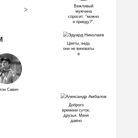
Вежливый
>
мужчина
спросит: "можно
я приеду?",
м
Цветы, ведь
они не виноваты
в
тон Савич
Доброго
времени суток,
друзья. Меня
давно