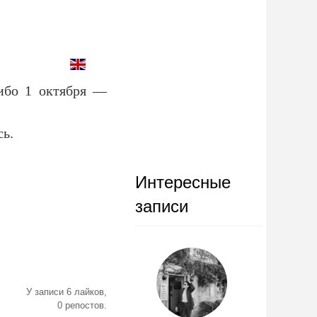
 ибо 1 октября —
сь.
Интересные
записи
У записи 6 лайков,
0 репостов.