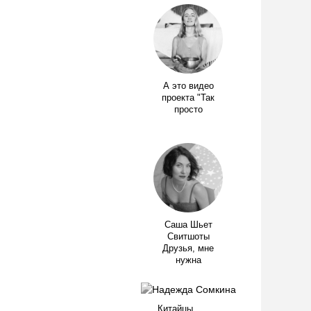
А это видео
проекта "Так
просто
Саша Шьет
Свитшоты
Друзья, мне
нужна
Китайцы