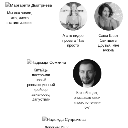
Мы оба знали,
что, чисто
статистически,
А это видео
Саша Шьет
проекта "Так
Свитшоты
просто
Друзья, мне
нужна
Китайцы
построили
новый
революционный
крейсер-
Как обещал,
авианосец.
описываю свои
Запустили
«приключения»
6-7
Дорогие! Ищу