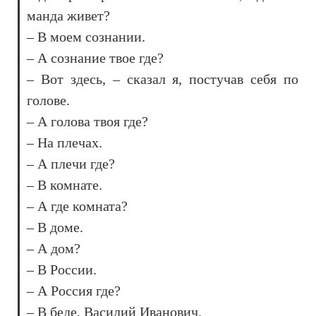
манда живет?
– В моем сознании.
– А сознание твое где?
– Вот здесь, – сказал я, постучав себя по
голове.
– А голова твоя где?
– На плечах.
– А плечи где?
– В комнате.
– А где комната?
– В доме.
– А дом?
– В России.
– А Россия где?
– В беде, Василий Иванович.