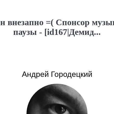
н внезапно =( Спонсор муз
паузы - [id167|Демид...
Андрей Городецкий