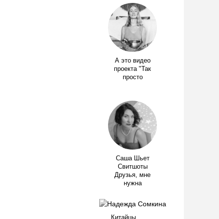
А это видео
проекта "Так
просто
Саша Шьет
Свитшоты
Друзья, мне
нужна
Китайцы