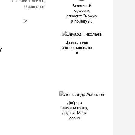
У записи 1 лайков,
Вежливый
0 репостов.
мужчина
спросит: "можно
>
я приеду?",
Цветы, ведь
м
они не виноваты
в
Доброго
времени суток,
друзья. Меня
давно