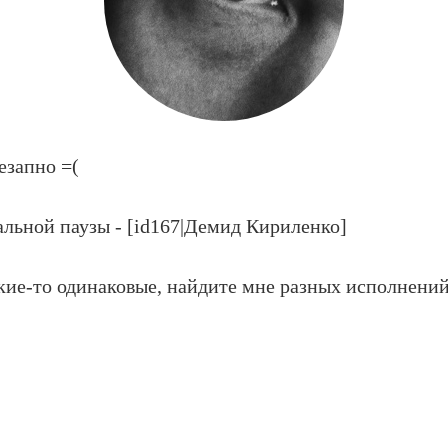
езапно =(
льной паузы - [id167|Демид Кириленко]
акие-то одинаковые, найдите мне разных исполнений