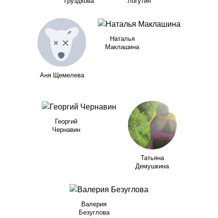
Груздкова
Логутин
Наталья
Маклашина
Аня Щемелева
Георгий
Чернавин
Татьяна
Демушкина
Валерия
Безуглова