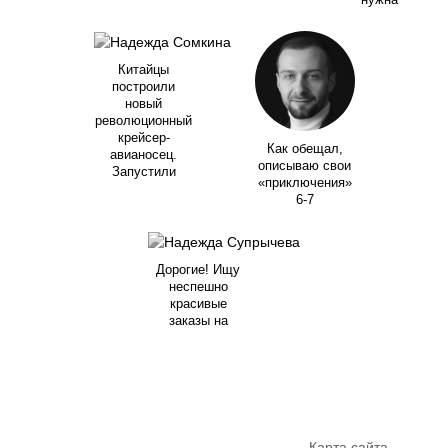
нужна
Китайцы
построили
новый
революционный
крейсер-
Как обещал,
авианосец.
описываю свои
Запустили
«приключения»
6-7
Дорогие! Ищу
неспешно
красивые
заказы на
Карта сайта