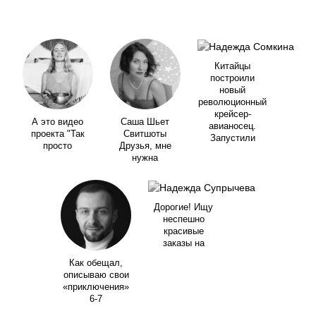
Китайцы
построили
новый
революционный
крейсер-
А это видео
Саша Шьет
авианосец.
проекта "Так
Свитшоты
Запустили
просто
Друзья, мне
нужна
Дорогие! Ищу
неспешно
красивые
заказы на
Как обещал,
описываю свои
«приключения»
6-7