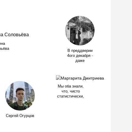
ена
вьёва
В преддверии
4ого декабря -
даже
Мы оба знали,
что, чисто
статистически,
Сергей Огурцов