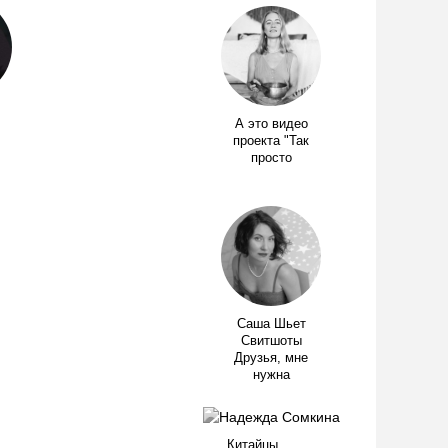
А это видео
проекта "Так
просто
Саша Шьет
Свитшоты
Друзья, мне
нужна
Китайцы