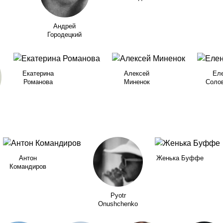
Андрей
Городецкий
Екатерина
Алексей
Ел
Романова
Минeнок
Соло
Антон
Женька Буффе
Командиров
Pyotr
Onushchenko