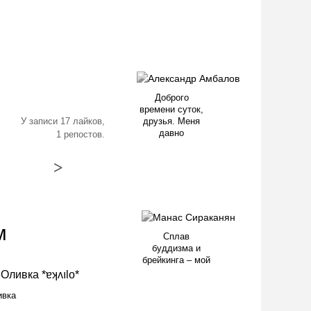
Доброго
времени суток,
У записи 17 лайков,
друзья. Меня
давно
1 репостов.
>
м
Сплав
буддизма и
брейкинга – мой
ивка