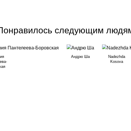
Понравилось следующим людя
ия
Андрю Ша
Nadezhda
ева-
Kosova
кая