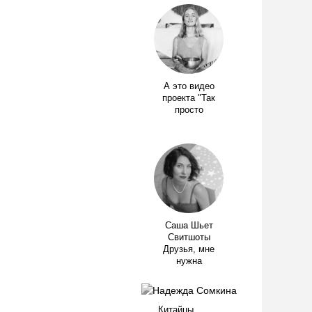
А это видео
проекта "Так
просто
Саша Шьет
Свитшоты
Друзья, мне
нужна
Китайцы