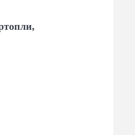
ртопли,