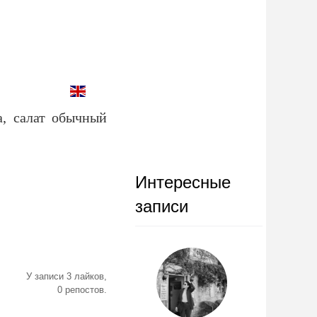
а, салат обычный
Интересные
записи
У записи 3 лайков,
0 репостов.