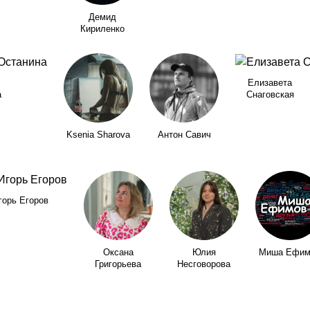
Демид
Кириленко
Елизавета
а
Снаговская
Ksenia Sharova
Антон Савич
горь Егоров
Оксана
Юлия
Миша Ефим
Григорьева
Несговорова