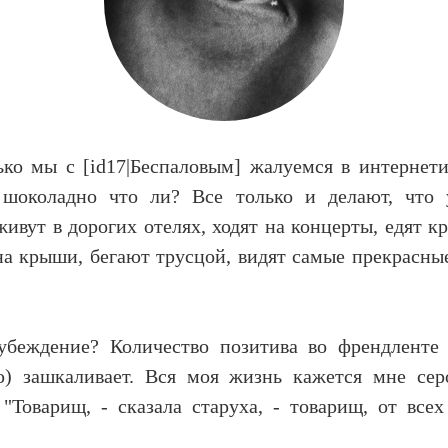
ько мы с [id17|Беспаловым] жалуемся в интернет
 шоколадно что ли? Все только и делают, что у
живут в дорогих отелях, ходят на концерты, едят к
 на крыши, бегают трусцой, видят самые прекрасны
убеждение? Количество позитива во френдленте 
ю) зашкаливает. Вся моя жизнь кажется мне сер
 "Товарищ, - сказала старуха, - товарищ, от всех