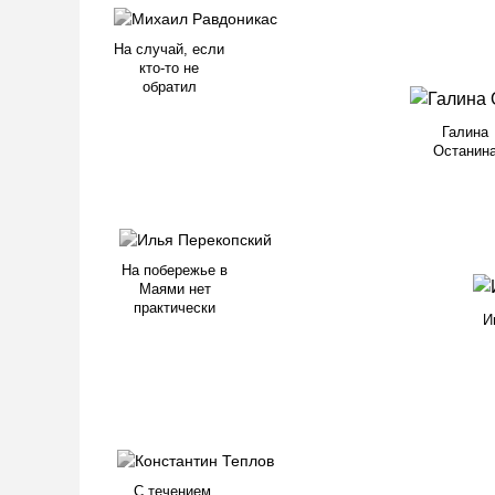
На случай, если
кто-то не
обратил
Галина
Останин
На побережье в
Маями нет
практически
И
С течением