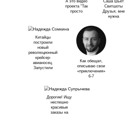
А это видео
Саша Шьет
проекта "Так
Свитшоты
просто
Друзья, мне
нужна
Китайцы
построили
новый
революционный
крейсер-
Как обещал,
авианосец.
описываю свои
Запустили
«приключения»
6-7
Дорогие! Ищу
неспешно
красивые
заказы на