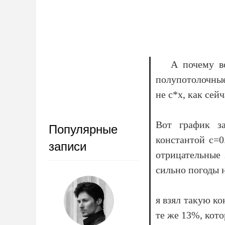
А почему в
полупотолочные
не c*x, как сейч
Вот график за
Популярные
константой с=0
записи
отрицательные 
сильно погоды 
я взял такую ко
те же 13%, кото