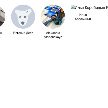
Илья
Коробицын
н
Евгений Деев
Alexandra
в
Arshanskaya