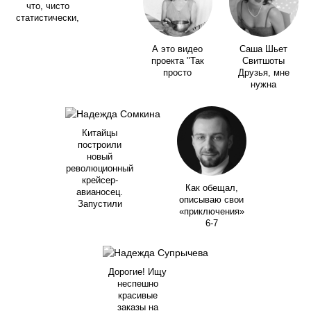
что, чисто
статистически,
А это видео
Саша Шьет
проекта "Так
Свитшоты
просто
Друзья, мне
нужна
Китайцы
построили
новый
революционный
крейсер-
Как обещал,
авианосец.
описываю свои
Запустили
«приключения»
6-7
Дорогие! Ищу
неспешно
красивые
заказы на