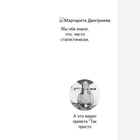
Мы оба знали,
что, чисто
статистически,
А это видео
проекта "Так
просто