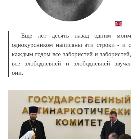
Еще лет десять назад одним моим
однокурсником написаны эти строки - и с
каждым годом все забористей и забористей,
все злободневней и злободневней звучат
они.