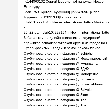
[id144963132|Сергей Ермоленко] на www.inkbe.com
Если вдруг
[id38175916|Игорь Кукушкин] [id38476961|Олег
Toypeers] [id12091990|Галина Росса]
[club107227164|Inkbe — International Tattoo Marketpl
at
20–22 мая [club107227164|Inkbe — International Tatt
Забацал крутой дизайн с классикой татуировки!
http://inkbe.com/artist/razenkoff Друзья из города на 
Супер красивый «Ходячий замок Хаула» #inkbe
Опубликовано фото в Instagram @ Schiphol
Опубликовано фото в Instagram @ Международный
Опубликовано фото в Instagram @ Кулинарная
Опубликовано фото в Instagram @ ВДНХ
Опубликовано фото в Instagram @ Монорельс
Опубликовано фото в Instagram @ Большой
Опубликовано фото в Instagram @ Suvarnabhumi
Опубликовано фото в Instagram @ Baiyoke
Опубликовано фото в Instagram @ Siam
Опубликовано фото в Instagram @ The
Опубликовано фото в Instagram @ The