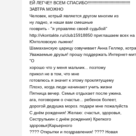
ЕЙ ЛЕГЧЕ!! ВСЕМ СПАСИБО!!!!!!!!!!!!!!!!!!!!!!!!!!!!!!!!!!!
ЗАВТРА МОЖНО
Человек, котрый является другом многим из
ну ладно, и наши вам смешные
гооврить - "я управляю своей судьбой"
http://vkontakte.ru/club15918850 приглашаем всех на
Юнтоловскую лыжню!
Шамаханскую царицу озвучивает Анна Геллер, котр
Уважаемые друзья! прошу поддержать Интернет-мит
"О
хорошо что у меня мальчик... поэтому
прикол не в том, что мне
готовлюсь я значит к этому проклятущему
Плохо, когда люди начинают учить жизни
Пятница вечер. Семья отдыхает после ужина.
ага, поговорим о счастье... ребенок болеет,
дорогой дедушка мороз. подари мне пожалуйста
С днём рождения! Желаю: счастья, здоровья,
Сеструлькин с днём рождения) Крепкого
здоровья)Карьерного
???? Открытки и поздравления! ???? Новая