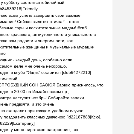
ту субботу состоится юбилейный
ub84539218|Friendly
аю всем успеть завершить свои важные
имание! Сейчас вылетит птичка!" - стоит
езные сэры и восхитительные мадам! #спб
ного красивого, антиутопичного и уникального в
аю вам радости и энергичности, как
схитительные женщины и музыкальные мурашки
ямо
здник - каждый день, особенно если
самом деле мне очень нехорошо,
одня в клубе "Ящик" состоится [club64272210|
тический
БЕСПРОБУДНЫЙ СОН БАОЮЯ Баоюю приснилось, что
одня в 20-00 на Измайловском пр.,
завтра наступит ноябрь! Собирайте запахи
чень предвзята. и это очень
а скандалит при каждом удобном случае.
у поздравить классных девчонок: [id22187888|Ксю],
582229|Екатерину]
одня у меня пиратское настроение, так