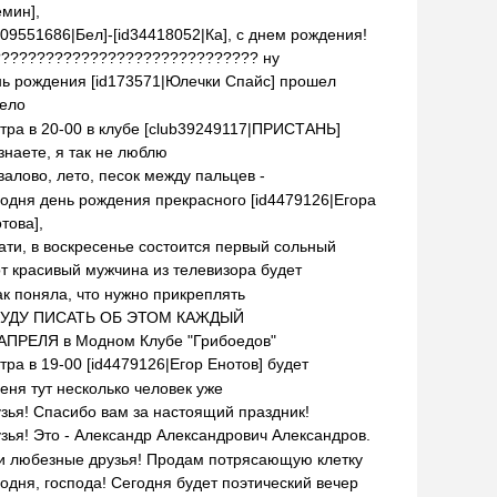
мин],
209551686|Бел]-[id34418052|Ка], с днем рождения!
?????????????????????????????? ну
ь рождения [id173571|Юлечки Спайс] прошел
ело
тра в 20-00 в клубе [club39249117|ПРИСТАНЬ]
знаете, я так не люблю
алово, лето, песок между пальцев -
одня день рождения прекрасного [id4479126|Егора
това],
ати, в воскресенье состоится первый сольный
т красивый мужчина из телевизора будет
ак поняла, что нужно прикреплять
БУДУ ПИСАТЬ ОБ ЭТОМ КАЖДЫЙ
АПРЕЛЯ в Модном Клубе "Грибоедов"
тра в 19-00 [id4479126|Егор Енотов] будет
еня тут несколько человек уже
зья! Спасибо вам за настоящий праздник!
зья! Это - Александр Александрович Александров.
 любезные друзья! Продам потрясающую клетку
одня, господа! Сегодня будет поэтический вечер