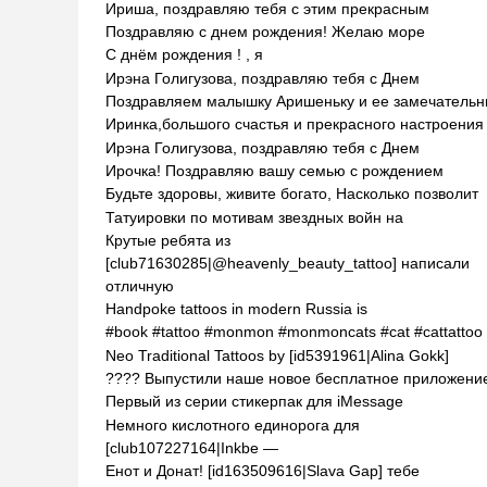
Ириша, поздравляю тебя с этим прекрасным
Поздравляю с днем рождения! Желаю море
С днём рождения ! , я
Ирэна Голигузова, поздравляю тебя с Днем
Поздравляем малышку Аришеньку и ее замечательн
Иринка,большого счастья и прекрасного настроения
Ирэна Голигузова, поздравляю тебя с Днем
Ирочка! Поздравляю вашу семью с рождением
Будьте здоровы, живите богато, Насколько позволит
Татуировки по мотивам звездных войн на
Крутые ребята из
[club71630285|@heavenly_beauty_tattoo] написали
отличную
Handpoke tattoos in modern Russia is
#book #tattoo #monmon #monmoncats #cat #cattattoo
Neo Traditional Tattoos by [id5391961|Alina Gokk]
???? Выпустили наше новое бесплатное приложени
Первый из серии стикерпак для iMessage
Немного кислотного единорога для
[club107227164|Inkbe —
Енот и Донат! [id163509616|Slava Gap] тебе