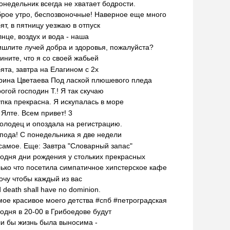
онедельник всегда не хватает бодрости.
рое утро, беспозвоночные! Наверное еще много
ят, в пятницу уезжаю в отпуск
нце, воздух и вода - наша
шлите лучей добра и здоровья, пожалуйста?
ините, что я со своей жабьей
ята, завтра на Елагином с 2х
Марина Цветаева Под лаской плюшевого пледа
огой господин Т.! Я так скучаю
пка прекрасна. Я искупалась в море
 Ялте. Всем привет! 3
олодец и опоздала на регистрацию.
пода! С понедельника я две недели
самое. Еще: Завтра "Словарный запас"
одня дни рождения у стольких прекрасных
ько что посетила симпатичное хипстерское кафе
очу чтобы каждый из вас
 death shall have no dominion.
ое красивое моего детства #спб #петроградская
одня в 20-00 в Грибоедове будут
и бы жизнь была выносима -