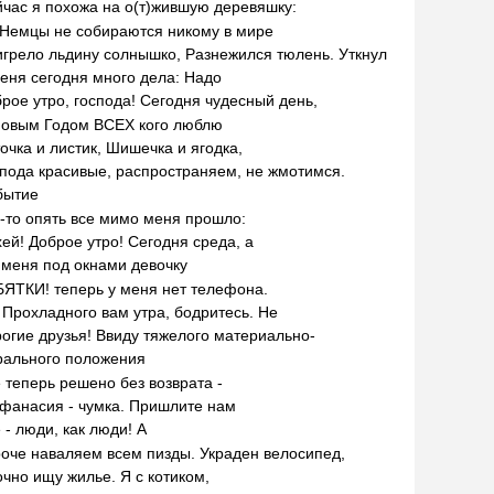
час я похожа на о(т)жившую деревяшку:
Немцы не собираются никому в мире
Пригрело льдину солнышко, Разнежился тюлень. Уткнул
еня сегодня много дела: Надо
рое утро, господа! Сегодня чудесный день,
Новым Годом ВСЕХ кого люблю
очка и листик, Шишечка и ягодка,
пода красивые, распространяем, не жмотимся.
бытие
-то опять все мимо меня прошло:
ей! Доброе утро! Сегодня среда, а
 меня под окнами девочку
РЕБЯТКИ! теперь у меня нет телефона.
 Прохладного вам утра, бодритесь. Не
огие друзья! Ввиду тяжелого материально-
рального положения
 теперь решено без возврата -
фанасия - чумка. Пришлите нам
 - люди, как люди! А
Короче наваляем всем пизды. Украден велосипед,
чно ищу жилье. Я с котиком,