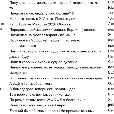
В э
Получился фестиваль с атмосферой квартирника, что-
[cl
то
Жел
Предлагаю челендж, у кого больше? У
"Вн
Майорка, начало XIV века. Первые дни
ых
Люб
Кипр 1997 — Майорка 2016 Обожаю
 в
нем
Передовые войска армии машин. Берлин. (говорят,
Жел
Наткнулся на фотоартефакт Это мы на
во
Любимое из Gutbucket, requiem частенько
пр
пересматриваю,
Пра
Накопилась приличная подборка экспериментального
На 
джаза, буду
Сег
Нашел хороший очерк о судьбе дизайна
поэ
Январские распечатки, выкладка гораздо выигрышнее
смотрится
Сег
Вспоминал, вспоминал, что мне напоминает аудиоряд
О, 
А ещё я тут изобрёл мега
е
я о
В Домодедово теперь есть зарядки для
Шиш
Тем временем, вот так вот тихонько,
Хоч
По результатам теста W→O→S я бесконечно
[id
Лежи там, лежи там, юный Генри
Сег
Евгений был обычный парень Не примечательный