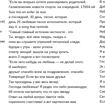
В п
"Если вы всерьез хотите разочаровать родителей,
Доб
Галактические новости спорта: на очередной, 17654-ой
Реб
Suis moi en enfer Je suis
Сол
и последний, 30 день. песня, которая
ace]
При
день 25 любимая песня исполнителя, который
Изв
day 4. a song that reminds
oo
Реб
"Самый главный источник честности - это
Ты, воздух, всё свое лазурь, лазурь о
Неве
Дор
пока вы слушаете утренний пятничный сладж,
Алу
бурзум с утра - залог успеха.
Я в
спектр эмоций: вышла на улицу купить
я м
всего 2 недели и вот посмотрите.
Гос
"Если чего-нибудь не любишь — не делай этого.
Эт 
И наоборот,
Сег
друзья! спасибо всем за поздравления, спасибо
Тол
Товарищи! Если вы или ваши друзья
Я х
Так просидишь у вас весь вечер,
And
Господа любезные! Я редко что-либо рекомендую,
Сам
68 хотела настрочить что-то про звезду
Сег
Ответ на любой вопрос явится тебе,
Есл
охрененно счастлива! и вот картиночки вам