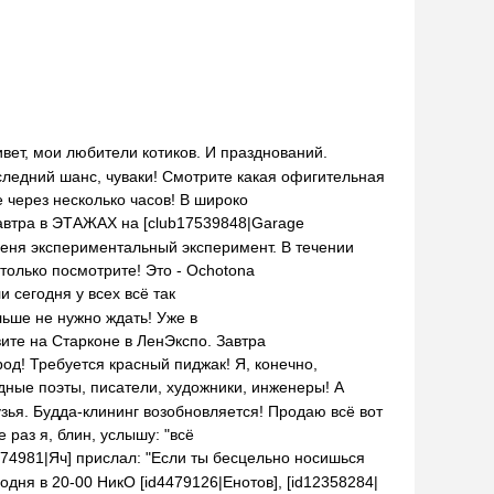
вет, мои любители котиков. И празднований.
ледний шанс, чуваки! Смотрите какая офигительная
 через несколько часов! В широко
автра в ЭТАЖАХ на [club17539848|Garage
еня экспериментальный эксперимент. В течении
только посмотрите! Это - Ochotona
и сегодня у всех всё так
ьше не нужно ждать! Уже в
Ловите на Старконе в ЛенЭкспо. Завтра
од! Требуется красный пиджак! Я, конечно,
ные поэты, писатели, художники, инженеры! А
зья. Будда-клининг возобновляется! Продаю всё вот
 раз я, блин, услышу: "всё
374981|Яч] прислал: "Если ты бесцельно носишься
одня в 20-00 НикО [id4479126|Енотов], [id12358284|