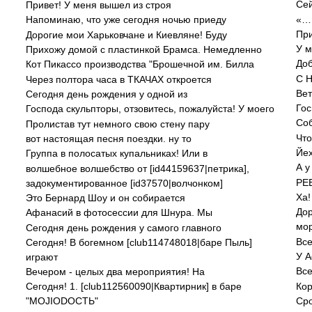
Сей
Привет! У меня вышел из строя
«…
Напоминаю, что уже сегодня ночью приеду
Дорогие мои Харьковчане и Киевляне! Буду
У м
Прихожу домой с пластинкой Брамса. Немедленно
Доб
Кот Пикассо производства "Брошечной им. Билла
С 
Через полтора часа в ТКАЧАХ откроется
Вет
Сегодня день рождения у одной из
Гос
Господа скульпторы, отзовитесь, пожалуйста! У моего
Со
Пролистав тут немного свою стену пару
Что
вот настоящая песня поездки. ну то
Йех
Группа в полосатых купальниках! Или в
А у
волшебное волшебство от [id44159637|петрика],
задокументированное [id37570|волчонком]
Ха!
Это Бернард Шоу и он собирается
Дор
Афанасий в фотосессии для Шнура. Мы
мо
Сегодня день рождения у самого главного
Все
Сегодня! В богемном [club114748018|баре Пыль]
У А
играют
Все
Вечером - целых два мероприятия! На
Сегодня! 1. [club112560090|Квартирник] в баре
Сро
"МОJIОDОСТЬ"