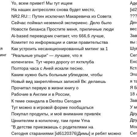
Аде
Yo, всем привет! Мы тут ищем
[id
На наших антресолях снова будет место,
??
NR2.RU::: Путин исключил Макаревича из Совета
Ден
Сейчас поймал неземной экспириенс. Дело было
вес
Новости биханса Простите меня, приличные люди
Зав
Ai-based переводчик считает, что 666,6 лучше,
вы 
Комитет по информации и связи правительства
ая
Шув
Как устроить несанкционированный митинг за 1
инг
Сег
"Реальные упыри" — лучшее, что я
Ено
копенгаген. Тут через дорогу от яхтклуба
Кст
Полтора часа с Аней искали песню.
Это
Каким нужно быть больным ублюдком, чтобы
я т
Новый вид закреплённых записей Вк: делаешь
Я 
Прочитал первую в жизни книгу о
18 
Рабочие в Англии и в России,
Зав
К теме скандала в Dentsu Сегодня
У м
Тут можно в игровой форме пообщаться
Дру
Покупал продукты, и моё внимание привлёк
Дру
Ценителям в копилочку, там прям Yma
Мои
"В детстве приезжаешь с родителями на
Сег
Сегодня стараниями [id6120376|Димы] и ребят можно