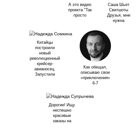
А это видео
Саша Шьет
проекта "Так
Свитшоты
просто
Друзья, мне
нужна
Китайцы
построили
новый
революционный
крейсер-
Как обещал,
авианосец.
описываю свои
Запустили
«приключения»
6-7
Дорогие! Ищу
неспешно
красивые
заказы на