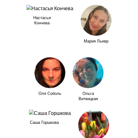
Настасья
Кончева
Мария Льевр
Оля Соболь
Ольга
Витвицкая
Саша Горшкова