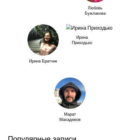
Любовь
Бужлакова
Ирина
Приходько
Ирина Братчик
Марат
Махадевов
Популярные записи