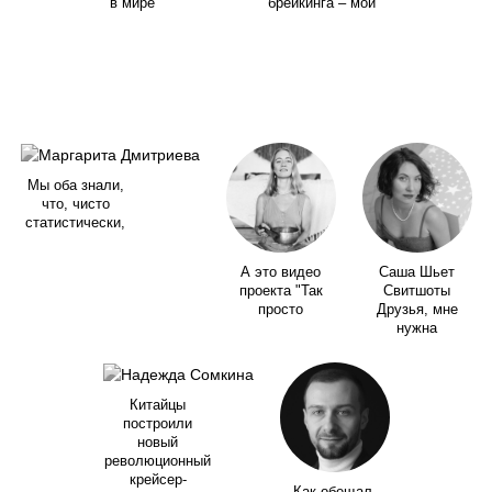
в мире
брейкинга – мой
Мы оба знали,
что, чисто
статистически,
А это видео
Саша Шьет
проекта "Так
Свитшоты
просто
Друзья, мне
нужна
Китайцы
построили
новый
революционный
крейсер-
Как обещал,