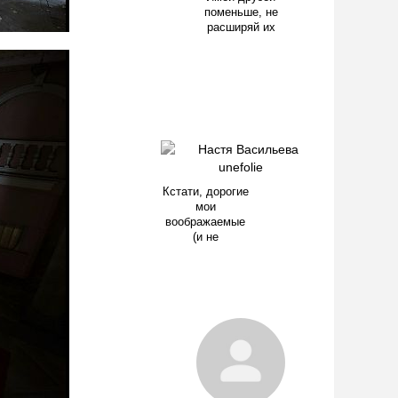
поменьше, не
расширяй их
Кстати, дорогие
мои
воображаемые
(и не