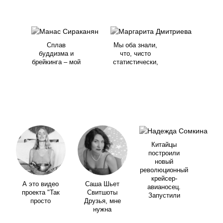
Сплав
Мы оба знали,
буддизма и
что, чисто
брейкинга – мой
статистически,
Китайцы
построили
новый
революционный
крейсер-
А это видео
Саша Шьет
авианосец.
проекта "Так
Свитшоты
Запустили
просто
Друзья, мне
нужна