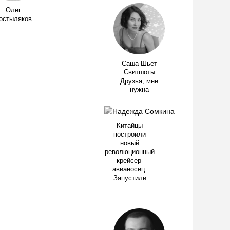
Олег
остыляков
Саша Шьет
Свитшоты
Друзья, мне
нужна
Китайцы
построили
новый
революционный
крейсер-
авианосец.
Запустили