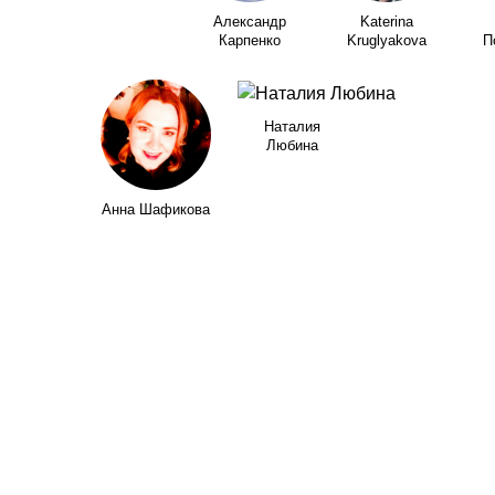
Александр
Katerina
Карпенко
Kruglyakova
П
Наталия
Любина
Анна Шафикова