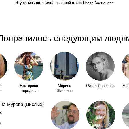
Эту запись оставил(а) на своей стене
Настя Васильева
Понравилось следующим людя
ия
Екатерина
Марина
Ольга Дорохова
Мар
о
Бородина
Шлепина
а
)