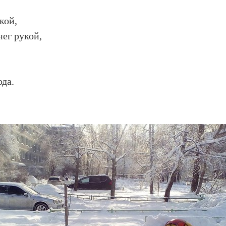
кой,
нег рукой,
ода.