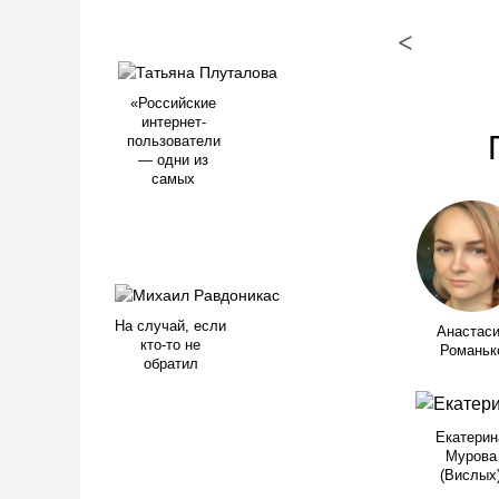
<
«Российские
интернет-
пользователи
— одни из
самых
На случай, если
Анастас
кто-то не
Романьк
обратил
Екатерин
Мурова
(Вислых