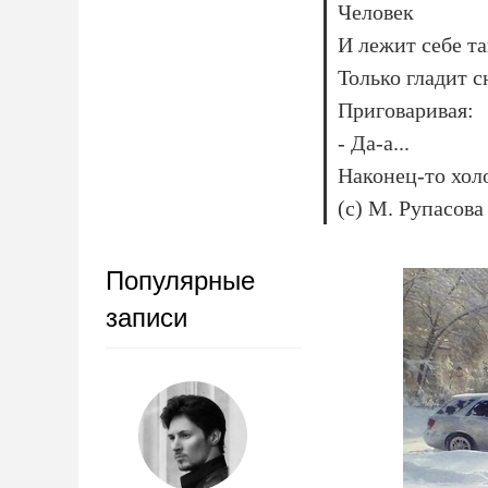
Человек
И лежит себе та
Только гладит с
Приговаривая:
- Да-а...
Наконец-то хол
(с) М. Рупасова
Популярные
записи