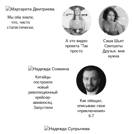
Мы оба знали,
что, чисто
статистически,
А это видео
Саша Шьет
проекта "Так
Свитшоты
просто
Друзья, мне
нужна
Китайцы
построили
новый
революционный
крейсер-
Как обещал,
авианосец.
описываю свои
Запустили
«приключения»
6-7