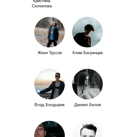
Кристина
Скочилова
Женя Трусов
Клим Багрянцев
Влад Болдырев
Даниил Белов