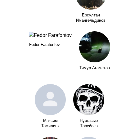
Ерсултан
Имангельдинов
Fedor Farafontov
Тимур Агаметов
Максим
Нұрғасыр
Томилинх
Төребаев