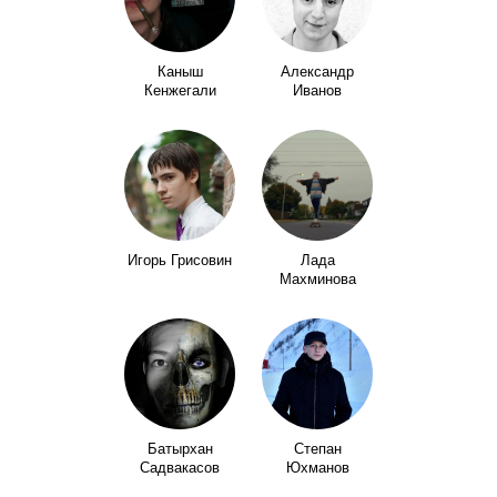
Каныш
Александр
Кенжегали
Иванов
Игорь Грисовин
Лада
Махминова
Батырхан
Степан
Садвакасов
Юхманов