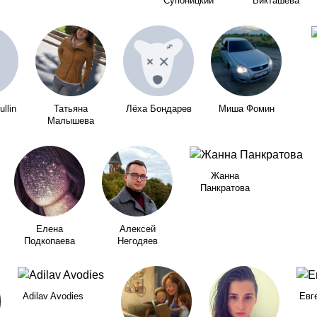
Супоницкий
Бикташева
ullin
Татьяна
Лёха Бондарев
Миша Фомин
Малышева
Жанна
Панкратова
Елена
Алексей
Подкопаева
Негодяев
Adilav Avodies
Евг