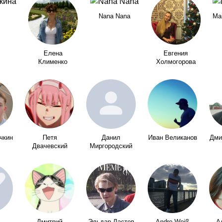
Nana Nana
Ма
Елена
Евгения
Клименко
Холмогорова
чкин
Петя
Данил
Иван Великанов
Дми
Двачевский
Миргородский