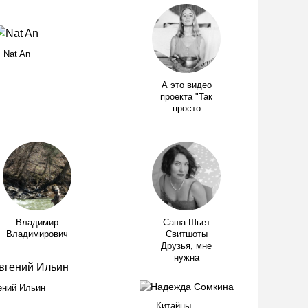
Nat An
А это видео
проекта "Так
просто
Саша Шьет
Владимир
Свитшоты
Владимирович
Друзья, мне
нужна
ений Ильин
Китайцы