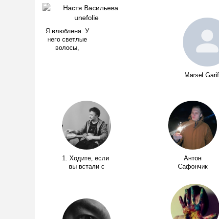
Я влюблена. У
него светлые
волосы,
Marsel Garif
1. Ходите, если
Антон
вы встали с
Сафончик