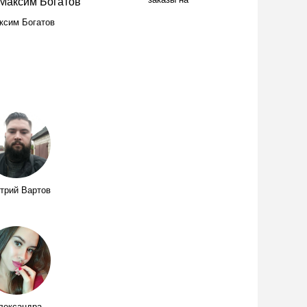
заказы на
ксим Богатов
трий Вартов