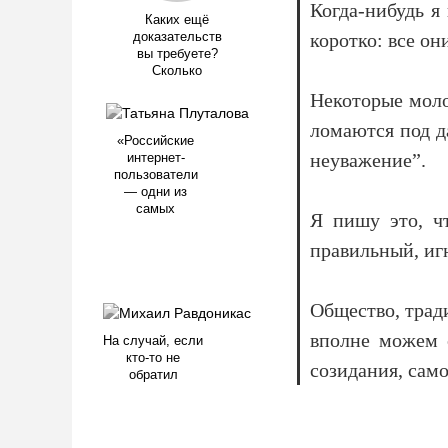
Когда-нибудь я
Каких ещё
коротко: все о
доказательств
вы требуете?
Сколько
Некоторые моло
ломаются под д
«Российские
неуважение”.
интернет-
пользователи
— одни из
самых
Я пишу это, ч
правильный, иг
Общество, трад
вполне можем 
На случай, если
кто-то не
созидания, сам
обратил