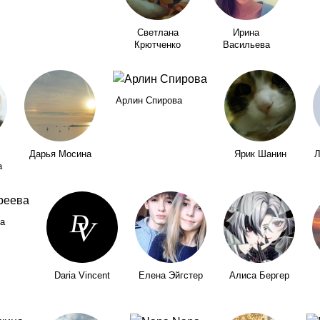
Светлана
Ирина
Крютченко
Васильева
Арлин Спирова
Дарья Мосина
Ярик Шанин
Л
а
а
Daria Vincent
Елена Эйгстер
Алиса Бергер