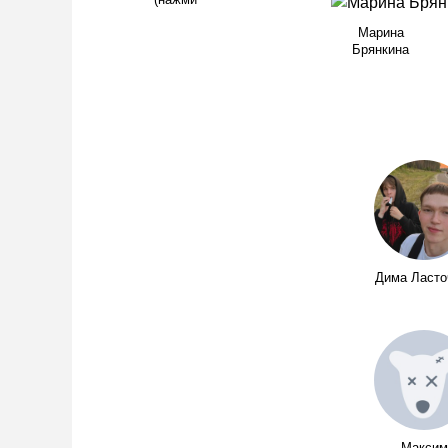
(нажми
Марина
Брянкина
Дима Ласто