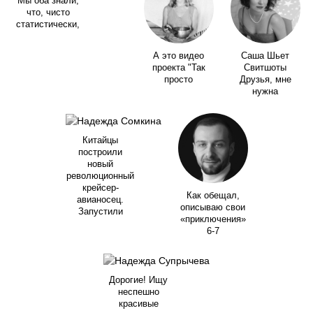
Мы оба знали,
что, чисто
статистически,
А это видео
Саша Шьет
проекта "Так
Свитшоты
просто
Друзья, мне
нужна
Китайцы
построили
новый
революционный
крейсер-
Как обещал,
авианосец.
описываю свои
Запустили
«приключения»
6-7
Дорогие! Ищу
неспешно
красивые