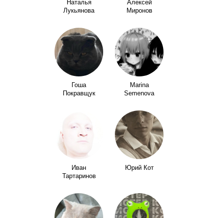
Наталья
Алексей
Лукьянова
Миронов
Гоша
Marina
Покравщук
Semenova
Иван
Юрий Кот
Тартаринов