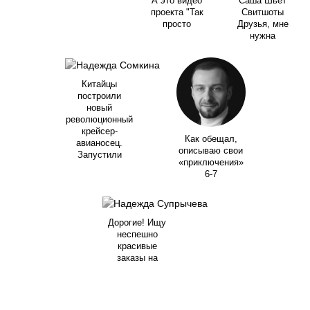
А это видео
Саша Шьет
проекта "Так
Свитшоты
просто
Друзья, мне
нужна
Китайцы
построили
новый
революционный
крейсер-
Как обещал,
авианосец.
описываю свои
Запустили
«приключения»
6-7
Дорогие! Ищу
неспешно
красивые
заказы на