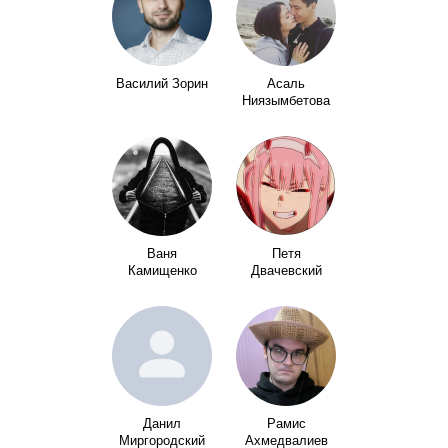
Василий Зорин
Асаль
Ниязымбетова
Ваня
Петя
Камищенко
Двачевский
Данил
Рамис
Миргородский
Ахмедвалиев