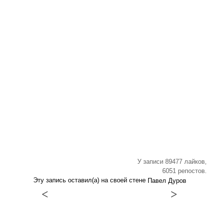
У записи 89477 лайков,
6051 репостов.
Эту запись оставил(а) на своей стене
Павел Дуров
<
>