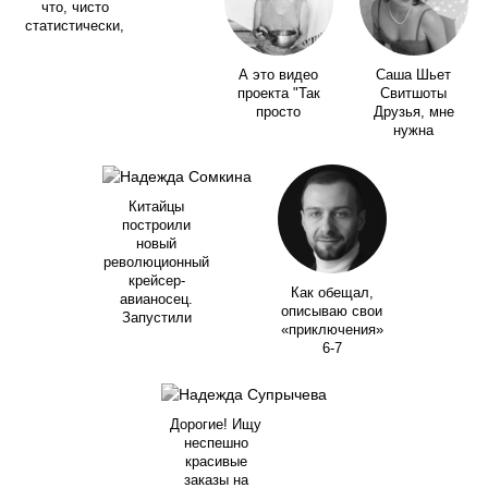
что, чисто
статистически,
А это видео
Саша Шьет
проекта "Так
Свитшоты
просто
Друзья, мне
нужна
Китайцы
построили
новый
революционный
крейсер-
Как обещал,
авианосец.
описываю свои
Запустили
«приключения»
6-7
Дорогие! Ищу
неспешно
красивые
заказы на