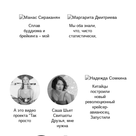
Сплав
Мы оба знали,
буддизма и
что, чисто
брейкинга – мой
статистически,
Китайцы
построили
новый
революционный
крейсер-
А это видео
Саша Шьет
авианосец.
проекта "Так
Свитшоты
Запустили
просто
Друзья, мне
нужна