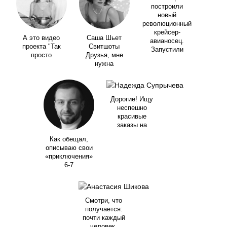
построили
новый
революционный
крейсер-
А это видео
Саша Шьет
авианосец.
проекта "Так
Свитшоты
Запустили
просто
Друзья, мне
нужна
Дорогие! Ищу
неспешно
красивые
заказы на
Как обещал,
описываю свои
«приключения»
6-7
Смотри, что
получается:
почти каждый
человек,