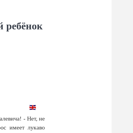
й ребёнок
левича! - Нет, не
рос имеет лукаво