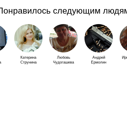
Понравилось следующим людя
Катерина
Любовь
Андрей
Ир
а
Струнина
Чудогашева
Ермолин