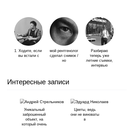
1. Ходите, если
мой рентгенолог
Разбираю
вы встали с
сделал снимок /
теперь уже
но
летние съемки,
интервью
Интересные записи
Уникальный
Цветы, ведь
заброшенный
они не виноваты
объект, на
в
который очень