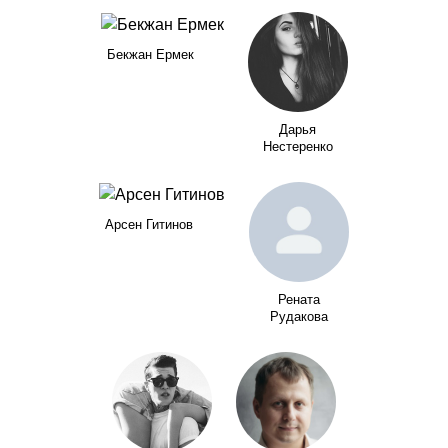
Бекжан Ермек
Дарья
Нестеренко
Арсен Гитинов
Рената
Рудакова