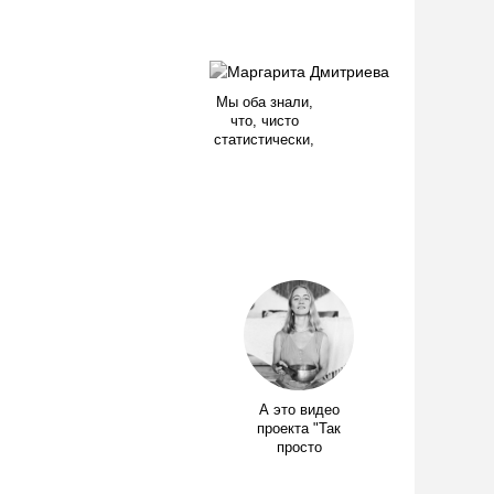
Мы оба знали,
что, чисто
статистически,
А это видео
проекта "Так
просто