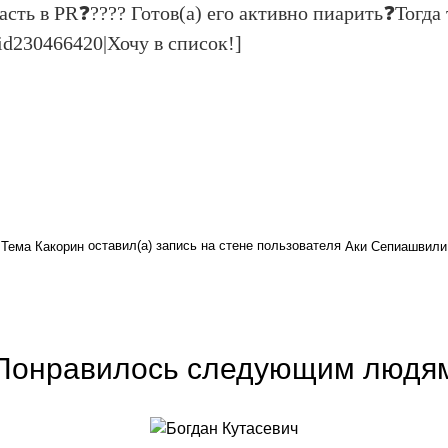
ть в PR❓???? Готов(а) его активно пиарить❓Тогда 
id230466420|Хочу в список!]
оставил(а) запись на стене пользователя
Тема Какорин
Аки Сепиашвили
Понравилось следующим людя