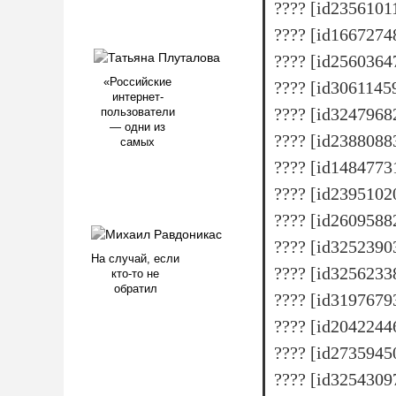
???? [id2356101
???? [id166727
???? [id256036
«Российские
???? [id3061145
интернет-
???? [id3247968
пользователи
— одни из
???? [id238808
самых
???? [id148477
???? [id2395102
???? [id260958
???? [id3252390
На случай, если
???? [id325623
кто-то не
обратил
???? [id319767
???? [id204224
???? [id273594
???? [id325430