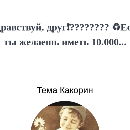
дравствуй, друг❗???????? ♻Е
ты желаешь иметь 10.000...
Тема Какорин