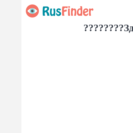
????????З