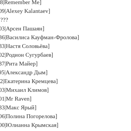
58|Remember Me]
09|Alexey Kalantaev]
???
103|Арсен Пашаян]
136|Василиса Кауфман-Фролова]
33|Настя Соловьёва]
02|Родион Сугурбаев]
437|Рита Майер]
195|Александр Дым]
82|Екатерина Кремцева]
403|Михаил Климов]
01|Mr Raven]
433|Макс Ярый]
806|Полина Погорелова]
900|Юлианна Крымская]