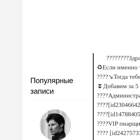
????????Здра
♻Если именно т
????↘Тогда теб
Популярные
⏬Добавим за 5
записи
????Администра
????[id2304664
????[id14788405
????VIP пиарщи
???? [id2427573