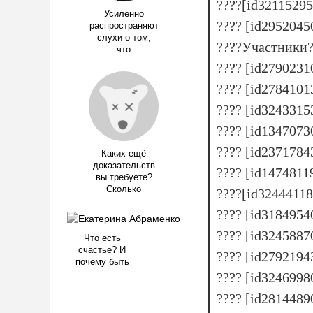
????[id3211529
Усиленно
???? [id2952045
распространяют
слухи о том,
????Участники?
что
???? [id279023
???? [id278410
???? [id3243315
???? [id1347073
???? [id237178
Каких ещё
доказательств
???? [id147481
вы требуете?
Сколько
????[id3244411
???? [id318495
???? [id3245887
Что есть
счастье? И
???? [id279219
почему быть
???? [id324699
???? [id281448