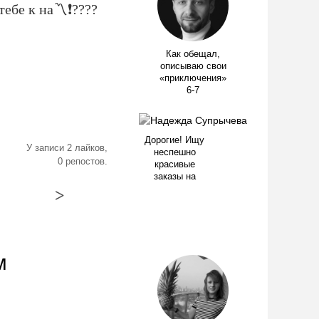
тебе к на〽❗????
Как обещал,
описываю свои
«приключения»
6-7
Дорогие! Ищу
У записи 2 лайков,
неспешно
0 репостов.
красивые
заказы на
>
м