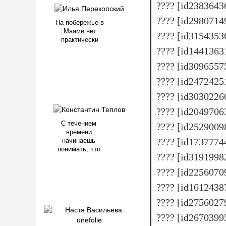
???? [id238364
???? [id2980714
На побережье в
Маями нет
???? [id315435
практически
???? [id144136
???? [id3096557
???? [id2472425
???? [id303022
???? [id2049706
С течением
???? [id2529009
времени
???? [id173777
начинаешь
понимать, что
???? [id319199
???? [id225607
???? [id161243
???? [id275602
???? [id267039