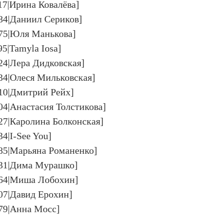
17|Ирина Ковалёва]
484|Даниил Сериков]
475|Юля Манькова]
95|Tamyla Iosa]
24|Лера Дидковская]
834|Олеся Мильковская]
310|Дмитрий Рейх]
04|Анастасия Толстикова]
827|Каролина Болконская]
34|I-See You]
385|Марьяна Романенко]
931|Дима Мурашко]
464|Миша Лобохин]
507|Давид Ерохин]
979|Анна Мосс]