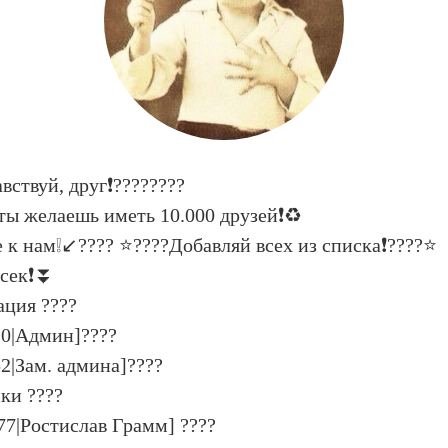
вствуй, друг❗????????
ы желаешь иметь 10.000 друзей❗♻
е к нам❕↙???? ⭐????Добавляй всех из списка❗????⭐
 сек❗⏬
ция ????
20|Админ]????
2|Зам. админа]????
ки ????
77|Ростислав Грамм] ????