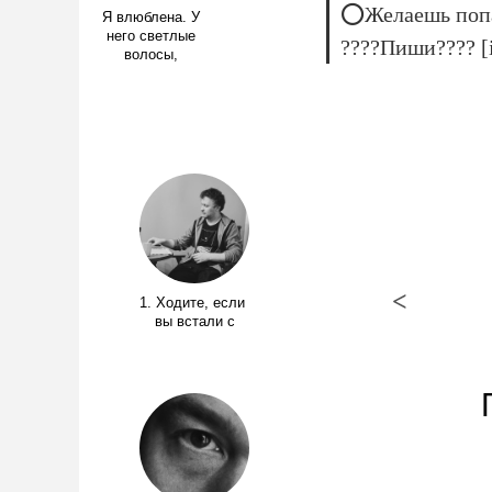
⭕Желаешь попас
Я влюблена. У
него светлые
????Пиши???? [
волосы,
<
1. Ходите, если
вы встали с