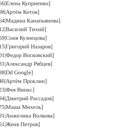
366|Елена Куприенко]
98|Артём Котов]
364|Мадина Канапьянова]
312|Василий Тихий]
59|Соня Кузнецова]
15|Григорий Назаров]
601|Федор Восковский]
31|Александр Рябцев]
88|Dd Google]
440|Артём Проклин]
823|Фея Винкс]
094|Дмитрий Рассадов]
875|Маша Михель]
791|Анжелика Волкова]
951|Женя Петров]