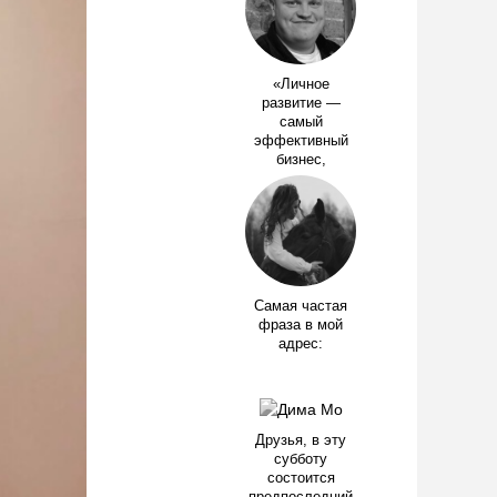
«Личное
развитие —
самый
эффективный
бизнес,
Самая частая
фраза в мой
адрес:
Друзья, в эту
субботу
состоится