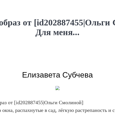
образ от [id202887455|Ольги
Для меня...
Елизавета Субчева
раз от [id202887455|Ольги Смолиной]
 окна, распахнутые в сад, лёгкую растрепаность и 