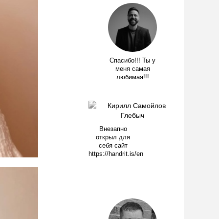
Спасибо!!! Ты у
меня самая
любимая!!!
Внезапно
открыл для
себя сайт
https://handrit.is/en