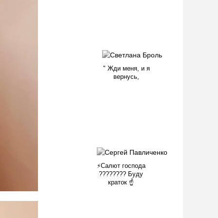
" Жди меня, и я
вернусь,
⚡Салют господа
???????? Буду
краток ☝