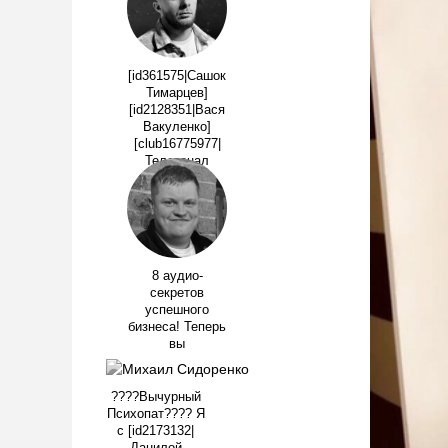
[id361575|Сашок
Тимарцев]
[id2128351|Вася
Вакуленко]
[club16775977|
Телеканал
ПЯТНИЦА!]
8 аудио-
секретов
успешного
бизнеса! Теперь
вы
????Вычурный
Психопат???? Я
с [id2173132|