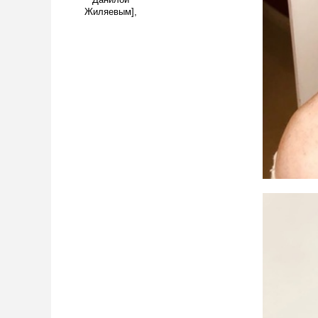
Данилой
Жиляевым],