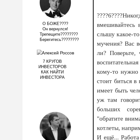
????6????Нико
вмешивайтесь 
О БОЖЕ????
Он вернулся!
слышу какое-то
Трепещите????????
Берегитесь????????
мучения? Вас в
ли? Поверьте,
воспитательная
7 КРУГОВ
ИНВЕСТОРОВ
кому-то нужно 
КАК НАЙТИ
ИНВЕСТОРА
стоит биться в
имеет быть чел
уж там говори
больших сорев
"обратите вним
котлеты, напри
И ещё... Работ