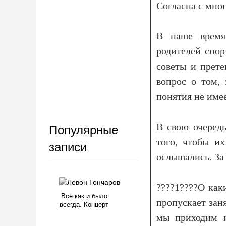
Согласна с мног
В наше время
родителей спор
советы и прете
вопрос о том,
понятия не имее
В свою очередь
Популярные
того, чтобы их
записи
ослышались. За 
????1????О как
Всё как и было
пропускает заня
всегда. Концерт
мы приходим и