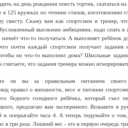
дить на день рождения поесть тортик, скататься на
е в 125 кружках по чтению стихов, изготовлению г
у свисту. Скажу вам как спортсмен и тренер, что
обусловленный высокими амбициями, надо спать в з
ас начнёт что-то получаться. А выполняет ребёнок 
 что почти каждый спортсмен получает задания 
чтобы он что-то выполнял дома? Школьные задан
ы считаете, что задания тренера можно игнорироват
дите ли вы за правильным питанием своего
вод правил о внешности, весе и питании спортсме
го бедного голодного ребёнка, который съел пе
адкого, предлагаю вам эксперимент. Возьмите в ру
й и попрыгайте часа 4. А теперь подумайте о том,
с в три раза. Лишний вес - это в первую очередь т