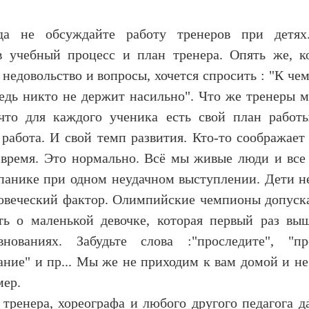
гда не обсуждайте работу тренеров при детя
в учебный процесс и план тренера. Опять же, к
 недовольство и вопросы, хочется спросить : "К че
едь никто не держит насильно". Что же тренеры м
 что для каждого ученика есть свой план работ
 работа. И свой темп развития. Кто-то соображает
время. Это нормально. Всё мы живые люди и все
 панике при одном неудачном выступлении. Дети не
овеческий фактор. Олимпийские чемпионы допуск
ть о маленькой девочке, которая первый раз вы
нованиях. Забудьте слова :"проследите", "про
ание" и пр... Мы же не приходим к вам домой и не
мер.
а тренера, хореографа и любого другого педагога 