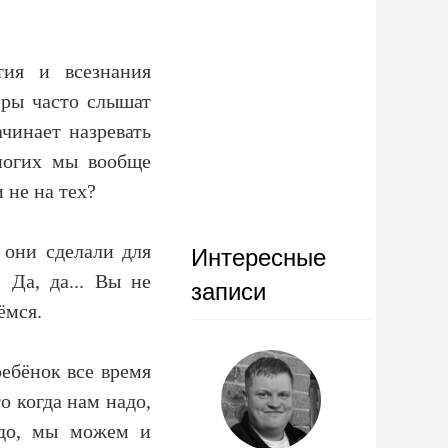
тия и всезнания
еры часто слышат
чинает назревать
ногих мы вообще
 не на тех?
 они сделали для
Интересные
 Да, да... Вы не
записи
ёмся.
ребёнок все время
о когда нам надо,
адо, мы можем и