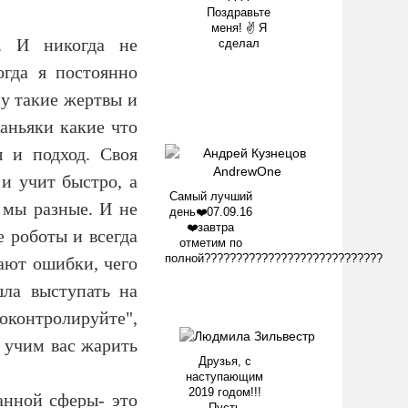
Поздравьте
меня! ✌️ Я
х. И никогда не
сделал
огда я постоянно
му такие жертвы и
аньяки какие что
ы и подход. Своя
 и учит быстро, а
Самый лучший
 мы разные. И не
день❤️07.09.16
❤️завтра
 роботы и всегда
отметим по
полной????????????????????????????
ают ошибки, чего
шла выступать на
контролируйте",
 учим вас жарить
Друзья, с
наступающим
2019 годом!!!
данной сферы- это