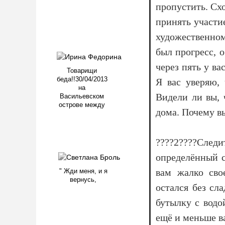
пропустить. Схо
принять участи
художественном
был прогресс, 
через пять у в
Товарищи
беда!!30/04/2013
Я вас уверяю,
на
Видели ли вы, 
Васильевском
острове между
дома. Почему в
????2????Сле
определённый с
вам жалко свое
" Жди меня, и я
вернусь,
остался без сл
бутылку с водо
ещё и меньше ва