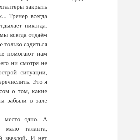
Пусть
хгалтеры закрыть
... Тренер всегда
отдыхает никогда.
 мы всегда отдаём
е только садиться
рые помогают нам
его ни смотря не
острой ситуации,
еречислить. Это я
сом о том, какие
ы забыли в зале
е место одно. А
 мало таланта,
й звездой. И нет