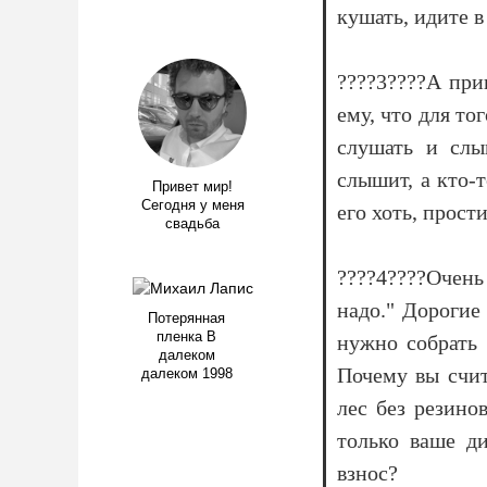
кушать, идите в
????3????А при
ему, что для то
слушать и слы
слышит, а кто-
Привет мир!
Сегодня у меня
его хоть, прости
свадьба
????4????Очень 
надо." Дорогие
Потерянная
пленка В
нужно собрать 
далеком
Почему вы счит
далеком 1998
лес без резино
только ваше д
взнос?