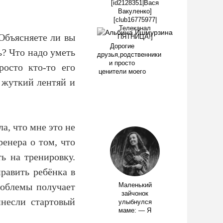
[id2128351|Вася
Вакуленко]
[club16775977|
Телеканал
Объясняете ли вы
ПЯТНИЦА!]
Дорогие
ь? Что надо уметь
друзья,родственники
и просто
росто кто-то его
ценители моего
е жуткий лентяй и
а, что мне это не
ренера о том, что
ь на тренировку.
равить ребёнка в
роблемы получает
Маленький
зайчонок
инесли стартовый
улыбнулся
маме: — Я