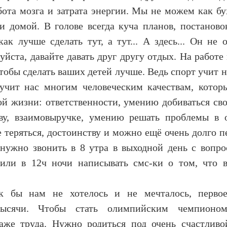
бота мозга и затрата энергии. Мы не можем как бу
и домой. В голове всегда куча планов, постановок
как лучше сделать тут, а тут... А здесь... Он не 
уйста, давайте давать друг другу отдых. На работе
тобы сделать ваших детей лучше. Ведь спорт учит н
 учит нас многим человеческим качествам, кото
ой жизни: ответственности, умению добиваться сво
тву, взаимовыручке, умению решать проблемы в 
е теряться, достоинству и можно ещё очень долго п
 нужно звонить в 8 утра в выходной день с вопро
или в 12ч ночи написывать смс-ки о том, что в
к бы нам не хотелось и не мечталось, перво
тысячи. Чтобы стать олимпийским чемпионом
аже труда. Нужно родиться под очень счастливо