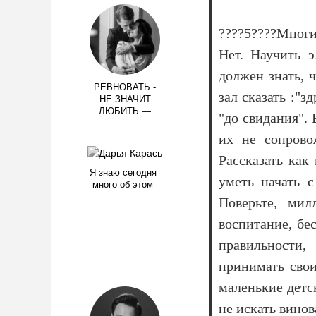
????5????Многи
Нет. Научить 
должен знать, 
РЕВНОВАТЬ -
зал сказать :"з
НЕ ЗНАЧИТ
ЛЮБИТЬ —
"до свидания".
их не сопрово
Рассказать как
Я знаю сегодня
уметь начать с
много об этом
Поверьте, мил
воспитание, бе
правильности
принимать свои
маленькие детс
не искать винов