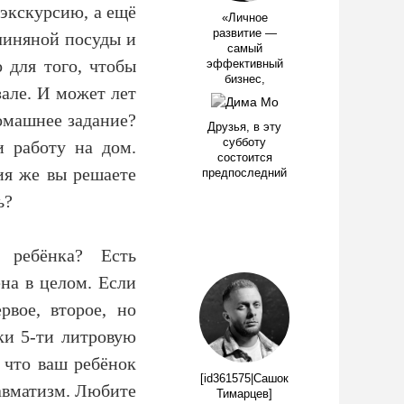
 экскурсию, а ещё
«Личное
развитие —
линяной посуды и
самый
 для того, чтобы
эффективный
бизнес,
але. И может лет
домашнее задание?
Друзья, в эту
субботу
и работу на дом.
состоится
ия же вы решаете
предпоследний
ь?
 ребёнка? Есть
на в целом. Если
рвое, второе, но
ки 5-ти литровую
 что ваш ребёнок
[id361575|Сашок
равматизм. Любите
Тимарцев]