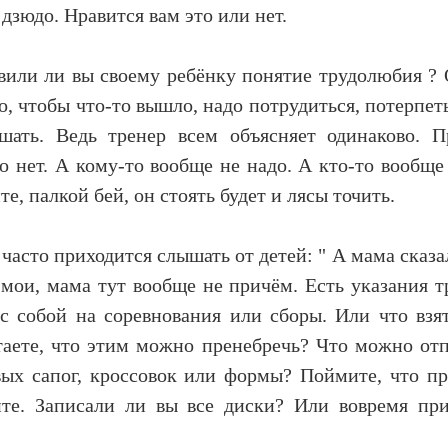
 дзюдо. Нравится вам это или нет.
вили ли вы своему ребёнку понятие трудолюбия ? 
го, чтобы что-то вышло, надо потрудиться, потерпет
шать. Ведь тренер всем объясняет одинаково. П
то нет. А кому-то вообще не надо. А кто-то вообщ
те, палкой бей, он стоять будет и лясы точить.
часто приходится слышать от детей: " А мама сказал
 мои, мама тут вообще не причём. Есть указания т
с собой на соревнования или сборы. Или что взят
аете, что этим можно пренебречь? Что можно отп
вых сапог, кроссовок или формы? Поймите, что п
ите. Записали ли вы все диски? Или вовремя пр