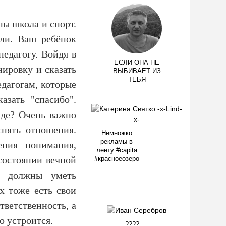
ны школа и спорт.
ли. Ваш ребёнок
педагогу. Войдя в
ЕСЛИ ОНА НЕ
енировку и сказать
ВЫБИВАЕТ ИЗ
ТЕБЯ
едагогам, которые
азать "спасибо".
нде? Очень важно
снять отношения.
Немножко
рекламы в
ения понимания,
ленту #capita
состоянии вечной
#красноеозеро
ти должны уметь
х тоже есть свои
тветственность, а
мо устроится.
????