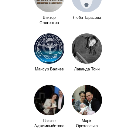
Виктор
Люба Тарасова
Флегонтов
Мансур Валиев
Лаванда Тони
Пакизе
Марія
Аджимамбетова
Ореховська