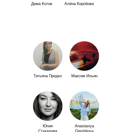
Дима Котов
Алёна Коробова
Татьяна Предко
Максим Ильин
Юлия
Anastasiya
Стукалова
Greshilova