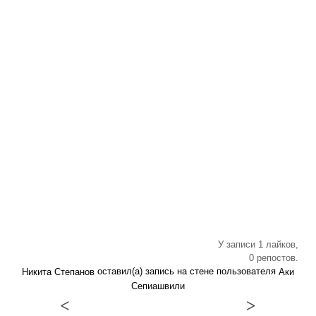
У записи 1 лайков,
0 репостов.
оставил(а) запись на стене пользователя
Никита Степанов
Аки
Сепиашвили
<
>