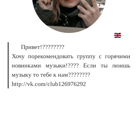
Привет!????????
Хочу порекомендовать группу с горячими
новинками музыки!???? Если ты люишь
музыку то тебе к нам????????
http://vk.com/club126976292