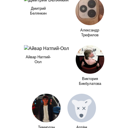
Дмитрий
Белянкин
Александр
Трефилов
Айвар Натпий-
Оол
Виктория
Бикбулатова
Темирлан
Артём