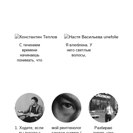
С течением
Я влюблена. У
времени
него светлые
начинаешь
волосы,
понимать, что
1. Ходите, если
мой рентгенолог
Разбираю
вы встали с
сделал снимок /
теперь уже