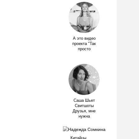
А это видео
проекта "Так
просто
Саша Шьет
Свитшоты
Друзья, мне
нужна
Китайцы