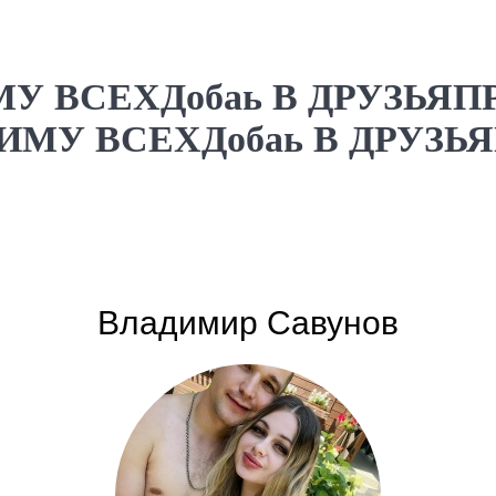
У ВСЕХДобаь В ДРУЗЬЯ
МУ ВСЕХДобаь В ДРУЗЬЯ
Владимир Савунов