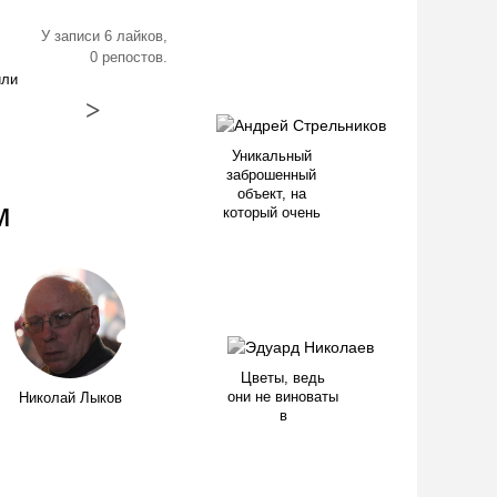
У записи 6 лайков,
0 репостов.
или
>
Уникальный
заброшенный
объект, на
м
который очень
Цветы, ведь
они не виноваты
Николай Лыков
в