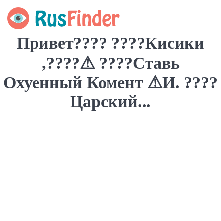
Привет???? ????Кисики
,????⚠ ????Ставь
Охуенный Комент ⚠И. ????
Царский...