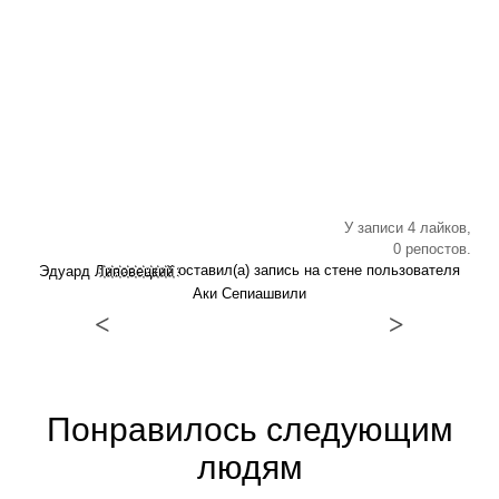
У записи 4 лайков,
0 репостов.
оставил(а) запись на стене пользователя
Эдуард Л҉и҉п҉о҉в҉е҉ц҉к҉и҉й҉
Аки Сепиашвили
<
>
Понравилось следующим
людям