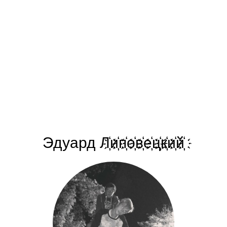
Эдуард Л҉и҉п҉о҉в҉е҉ц҉к҉и҉й҉