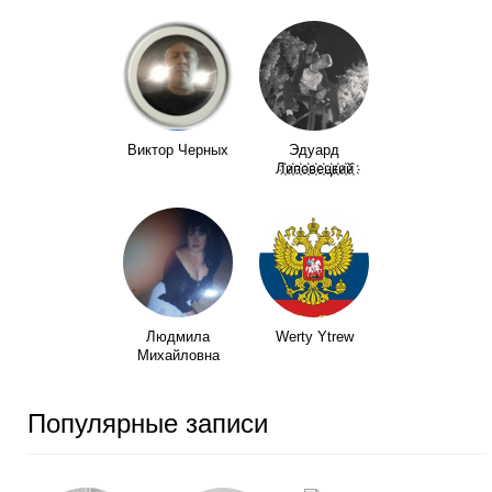
Виктор Черных
Эдуард
Л҉и҉п҉о҉в҉е҉ц҉к҉и҉й҉
Людмила
Werty Ytrew
Михайловна
Популярные записи