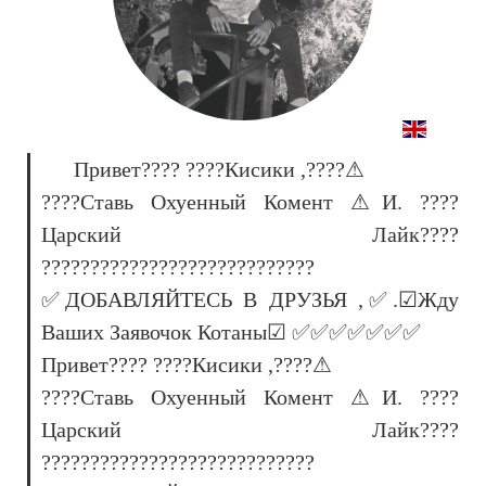
Привет???? ????Кисики ,????⚠
????Ставь Охуенный Комент ⚠И. ????
Царский Лайк????
????????????????????????????
✅ДОБАВЛЯЙТЕСЬ В ДРУЗЬЯ ,✅.☑Жду
Ваших Заявочок Котаны☑ ✅✅✅✅✅✅✅
Привет???? ????Кисики ,????⚠
????Ставь Охуенный Комент ⚠И. ????
Царский Лайк????
????????????????????????????