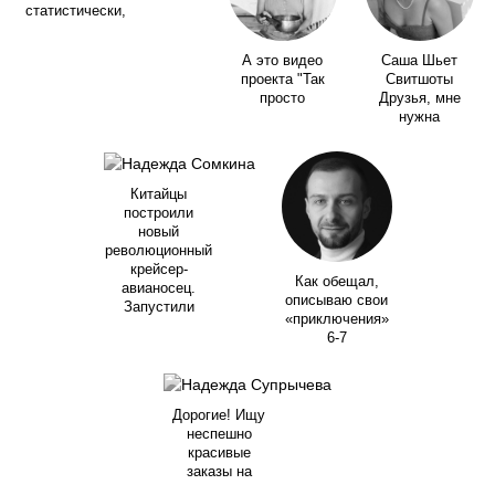
статистически,
А это видео
Саша Шьет
проекта "Так
Свитшоты
просто
Друзья, мне
нужна
Китайцы
построили
новый
революционный
крейсер-
Как обещал,
авианосец.
описываю свои
Запустили
«приключения»
6-7
Дорогие! Ищу
неспешно
красивые
заказы на