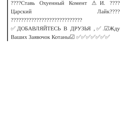
????Ставь Охуенный Комент ⚠И. ????
Царский Лайк????
????????????????????????????
✅ДОБАВЛЯЙТЕСЬ В ДРУЗЬЯ ,✅.☑Жду
Ваших Заявочок Котаны☑ ✅✅✅✅✅✅✅