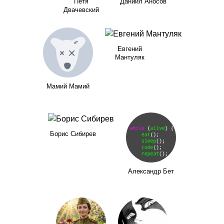
Петя
Даниил Аносов
Двачевский
Евгений
Мантуляк
Мамий Мамий
Борис Сибирев
Александр Бет