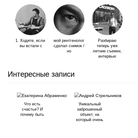
1. Ходите, если
мой рентгенолог
Разбираю
вы встали с
сделал снимок /
теперь уже
но
летние съемки,
интервью
Интересные записи
Что есть
Уникальный
счастье? И
заброшенный
почему быть
объект, на
который очень