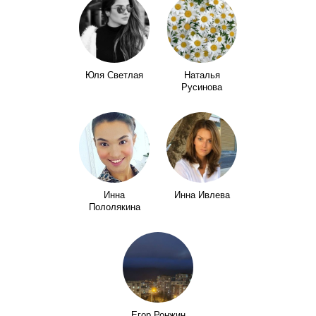
Юля Светлая
Наталья
Русинова
Инна
Инна Ивлева
Пололякина
Егор Ронжин